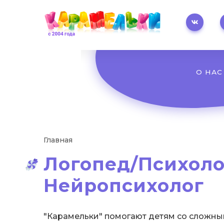
Main
О НАС
navigation
Строка
Главная
Логопед/Психоло
навигации
Нейропсихолог
"Карамельки" помогают детям со сложны