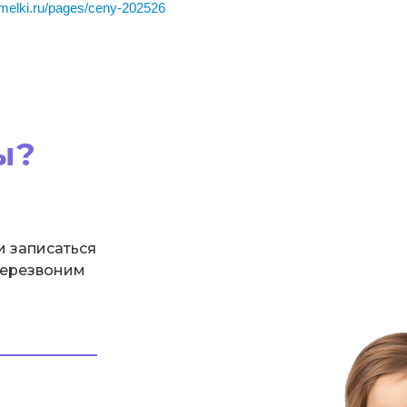
amelki.ru/pages/ceny-202526
ы?
и записаться
перезвоним