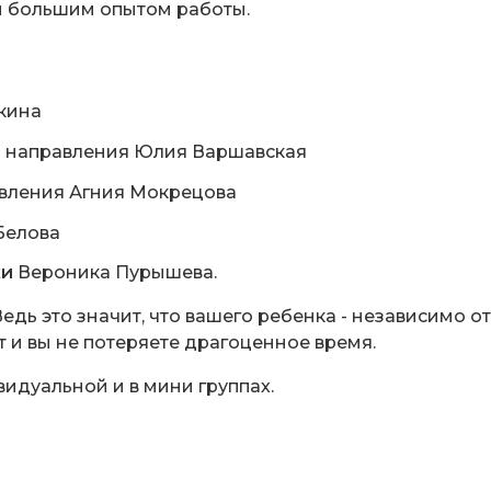
 большим опытом работы.
кина
го направления Юлия Варшавская
авления Агния Мокрецова
Белова
ки
Вероника Пурышева.
дь это значит, что вашего ребенка - независимо от т
 и вы не потеряете драгоценное время.
идуальной и в мини группах.